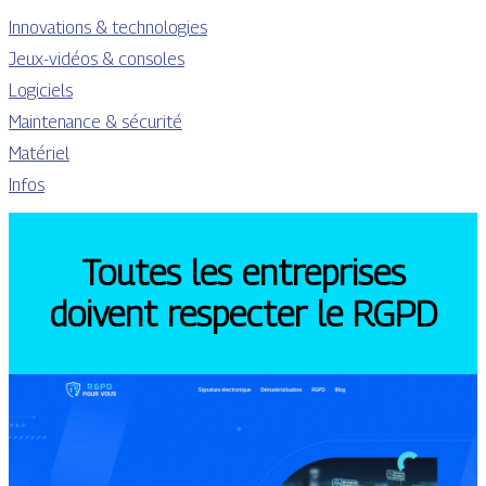
Innovations & technologies
Jeux-vidéos & consoles
Logiciels
Maintenance & sécurité
Matériel
Infos
Toutes les entreprises
doivent respecter le RGPD